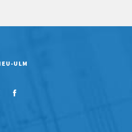
 NEU-ULM
7