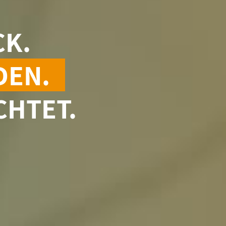
CK.
DEN.
CHTET.