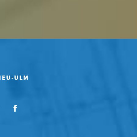
 NEU-ULM
7