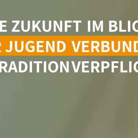
IE ZUKUNFT
IM BLI
 JUGEND
VERBUN
RADITION
VERPFLI