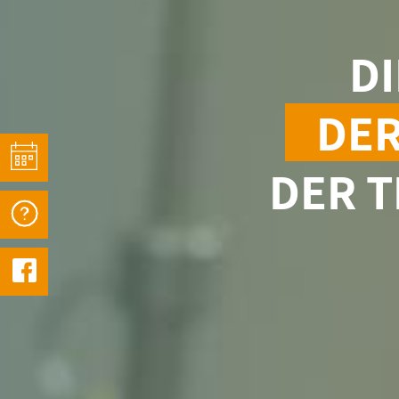
D
DER
DER T