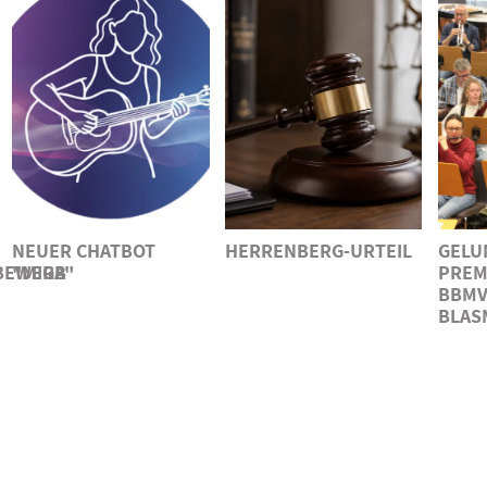
NEUER CHATBOT
HERRENBERG-URTEIL
GELU
BEWERB
"MIGA"
PREM
BBMV
BLAS