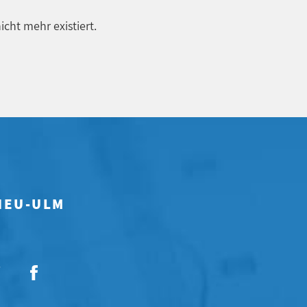
icht mehr existiert.
 NEU-ULM
7