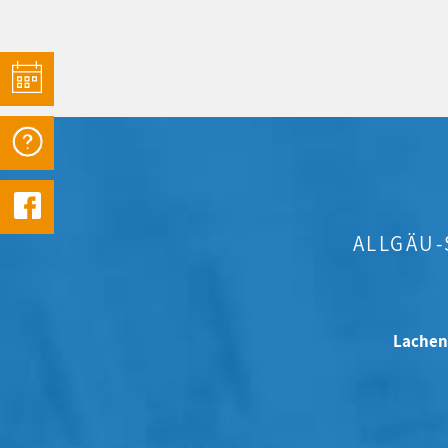
ALLGÄU
Lachen